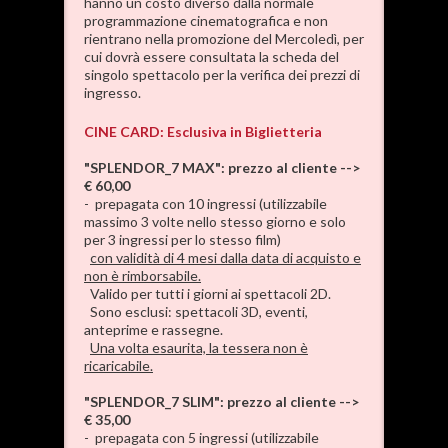
hanno un costo diverso dalla normale
programmazione cinematografica e non
rientrano nella promozione del Mercoledì, per
cui dovrà essere consultata la scheda del
singolo spettacolo per la verifica dei prezzi di
ingresso.
CINE CARD: Esclusiva in Biglietteria
"SPLENDOR_7 MAX": prezzo al cliente -->
€ 60,00
- prepagata con 10 ingressi (utilizzabile
massimo 3 volte nello stesso giorno e solo
per 3 ingressi per lo stesso film)
con validità di 4 mesi dalla data di acquisto e
non è rimborsabile.
Valido per tutti i giorni ai spettacoli 2D.
Sono esclusi: spettacoli 3D, eventi,
anteprime e rassegne.
Una volta esaurita, la tessera non è
ricaricabile.
"SPLENDOR_7 SLIM": prezzo al cliente -->
€ 35,00
- prepagata con 5 ingressi (utilizzabile