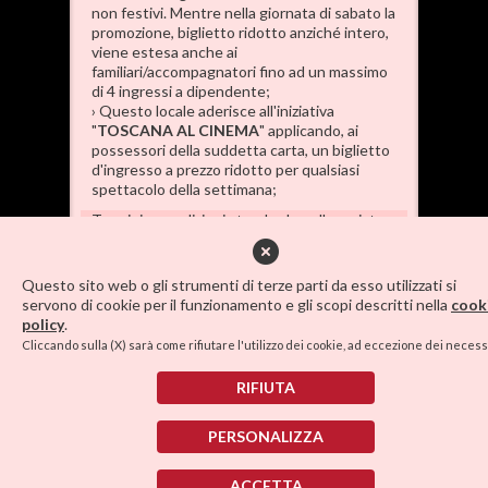
non festivi. Mentre nella giornata di sabato la
promozione, biglietto ridotto anziché intero,
viene estesa anche ai
familiari/accompagnatori fino ad un massimo
di 4 ingressi a dipendente;
› Questo locale aderisce all'iniziativa
"
TOSCANA AL CINEMA
" applicando, ai
possessori della suddetta carta, un biglietto
d'ingresso a prezzo ridotto per qualsiasi
spettacolo della settimana;
Termini e condizioni standard per l'acquisto
dei biglietti via internet
CLICCA QUI PER MAGGIORI
INFORMAZIONI
Questo sito web o gli strumenti di terze parti da esso utilizzati si
servono di cookie per il funzionamento e gli scopi descritti nella
cook
policy
.
SALA CONGRESSI
LINK AMICI
•
•
Cliccando sulla (X) sarà come rifiutare l'utilizzo dei cookie, ad eccezione dei necess
COOKIE POLICY
PRIVACY POLICY
•
RIFIUTA
S.E.C.I. SRL
Partita IVA e Codice Fiscale 00234150506 -
PERSONALIZZA
Numero REA PI-2683 - Capitale Sociale €
10.400,00 i.v.
Credits:
Crea Informatica S.r.l.
2026 © Tutti i
ACCETTA