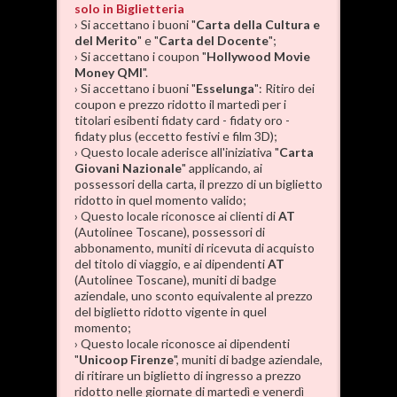
solo in Biglietteria
› Si accettano i buoni "
Carta della Cultura e
del Merito
" e "
Carta del Docente
";
› Si accettano i coupon "
Hollywood Movie
Money QMI
".
› Si accettano i buoni "
Esselunga
": Ritiro dei
coupon e prezzo ridotto il martedì per i
titolari esibenti fidaty card - fidaty oro -
fidaty plus (eccetto festivi e film 3D);
› Questo locale aderisce all'iniziativa "
Carta
Giovani Nazionale
" applicando, ai
possessori della carta, il prezzo di un biglietto
ridotto in quel momento valido;
› Questo locale riconosce ai clienti di
AT
(Autolinee Toscane), possessori di
abbonamento, muniti di ricevuta di acquisto
del titolo di viaggio, e ai dipendenti
AT
(Autolinee Toscane), muniti di badge
aziendale, uno sconto equivalente al prezzo
del biglietto ridotto vigente in quel
momento;
› Questo locale riconosce ai dipendenti
"
Unicoop Firenze
", muniti di badge aziendale,
di ritirare un biglietto di ingresso a prezzo
ridotto nelle giornate di martedì e venerdì