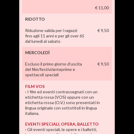
€ 11,00
RIDOTTO
Riduzione valida per i ragazzi
€ 9,50
fino agli 11 anni e per gli over 65
dal lunedì al sabato
MERCOLEDÌ
Escluso il primo giorno d'uscita
€ 9,50
del film/festivi/anteprime e
spettacoli speciali
FILM VOS
› I film ed eventi contrassegnati con un
etichetta rossa (VOS) oppure con un
etichetta rossa (O.V.) sono presentati in
lingua originale con sottotitoli in lingua
italiana.
EVENTI SPECIALI, OPERA, BALLETTO
› Gli eventi speciali, le opere e i balletti,